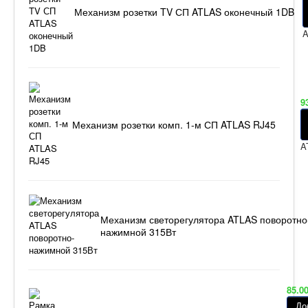
Механизм розетки TV СП ATLAS оконечный 1DB
A
9
Механизм розетки комп. 1-м СП ATLAS RJ45
A
Механизм светорегулятора ATLAS поворотно
нажимной 315Вт
85.0
До