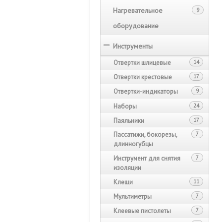
Нагревательное
9
оборудование
Инструменты
Отвертки шлицевые
14
Отвертки крестовые
17
Отвертки-индикаторы
9
Наборы
24
Паяльники
17
Пассатижи, бокорезы,
7
длинногубцы
Инструмент для снятия
7
изоляции
Клещи
11
Мультиметры
7
Клеевые пистолеты
7