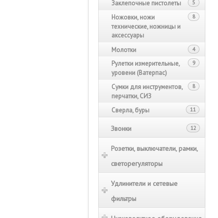
Заклепочные пистолеты
5
Ножовки, ножи
8
технические, ножницы и
аксессуары
Молотки
4
Рулетки измерительные,
9
уровени (Ватерпас)
Сумки для инструментов,
8
перчатки, СИЗ
Сверла, буры
11
Звонки
12
Розетки, выключатели, рамки,
светорегуляторы
Удлинители и сетевые
фильтры