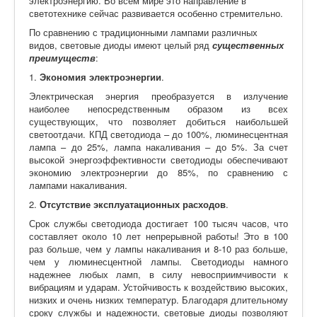
электроэнергию. Во всем мире это направление в
светотехнике сейчас развивается особенно стремительно.
По сравнению с традиционными лампами различных
видов, световые диоды имеют целый ряд
существенных
преимуществ
:
1.
Экономия электроэнергии
.
Электрическая энергия преобразуется в излучение
наиболее непосредственным образом из всех
существующих, что позволяет добиться наибольшей
светоотдачи. КПД светодиода – до 100%, люминесцентная
лампа – до 25%, лампа накаливания – до 5%. За счет
высокой энергоэффективности светодиоды обеспечивают
экономию электроэнергии до 85%, по сравнению с
лампами накаливания.
2.
Отсутствие эксплуатационных расходов
.
Срок службы светодиода достигает 100 тысяч часов, что
составляет около 10 лет непрерывной работы! Это в 100
раз больше, чем у лампы накаливания и 8-10 раз больше,
чем у люминесцентной лампы. Светодиоды намного
надежнее любых ламп, в силу невосприимчивости к
вибрациям и ударам. Устойчивость к воздействию высоких,
низких и очень низких температур. Благодаря длительному
сроку службы и надежности, световые диоды позволяют