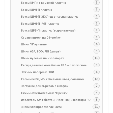
Боксы КМПн с крышкой пластик
3
Боксы ЩРН-П пластик
7
Боксы ЩРН-П "ЭКО" - цвет сосна пластик
3
Боксы ЩРН-П IP65 пластик
3
Боксы ЩРВ-П пластик (встраиваемые)
2
Ограничители на DIN-рейку
2
Шины "N" нулевые
6
Шины 63A, 100А PIN (штырь)
5
Шины нулевые на изоляторах
13
Распределительные блоки РБ 1-но полюсные
3
Зажимы наборные ЗНИ
8
Сальники PG, MG, кабельные ввод-сальники
12
Заглушки для вырезов в шкафах
2
Сжимы ответвительные "Орешки"
4
Изоляторы SM c болтом, "Лесенка", изоляторы РО
8
Знаки электробезопасности
21